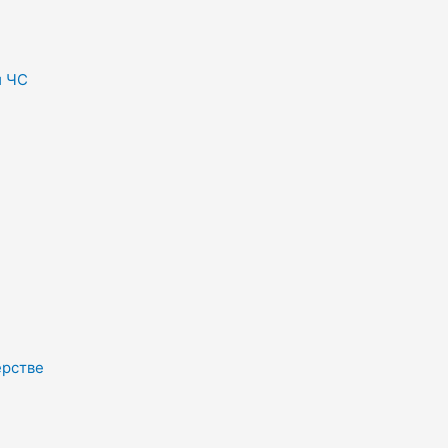
и ЧС
ерстве