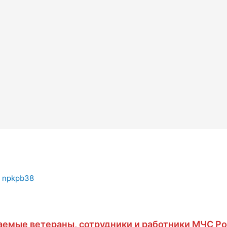
т
npkpb38
емые ветераны, сотрудники и работники МЧС Ро