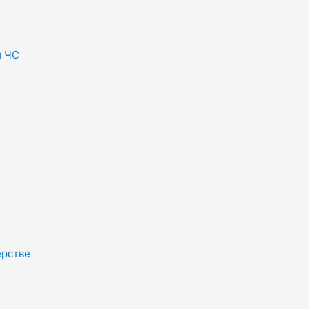
и ЧС
ерстве