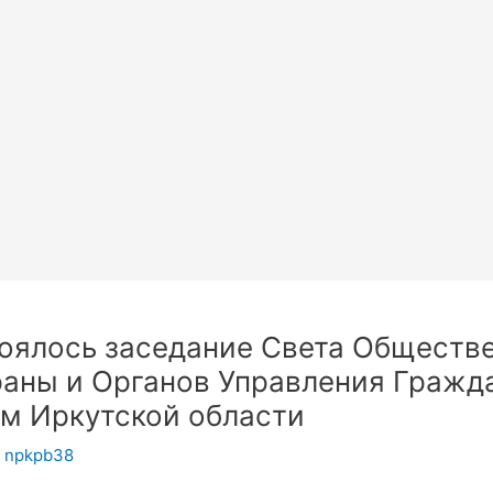
стоялось заседание Света Обществ
аны и Органов Управления Гражд
м Иркутской области
т
npkpb38