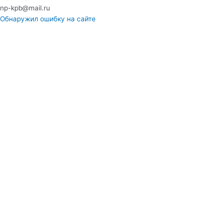
np-kpb@mail.ru
Обнаружил ошибку на сайте
Консультация
Ваше ФИО
Ваш номер телефона
Ваш email
Ваш вопрос
ОТПРАВИТЬ
Нажимая на кнопку, Вы соглашаетесь с
политикой
конфиденциальности
и даете
согласие на обработку
персональных данных