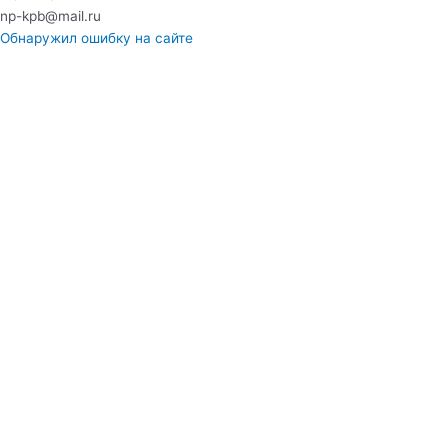
np-kpb@mail.ru
Обнаружил ошибку на сайте
Консультация
Ваше ФИО
Ваш номер телефона
Ваш email
Ваш вопрос
ОТПРАВИТЬ
Нажимая на кнопку, Вы соглашаетесь с
политикой
конфиденциальности
и даете
согласие на обработку
персональных данных