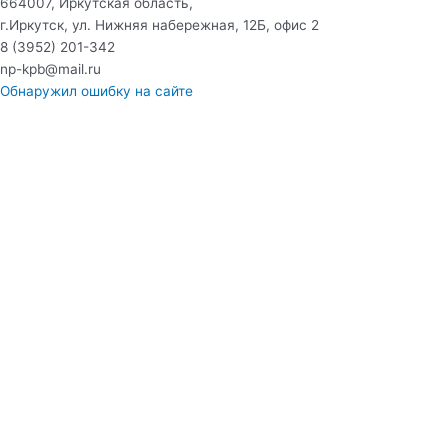
664007, Иркутская область,
г.Иркутск, ул. Нижняя набережная, 12Б, офис 2
8 (3952) 201-342
np-kpb@mail.ru
Обнаружил ошибку на сайте
Консультация
Ваше ФИО
Ваш номер телефона
Ваш email
Ваш вопрос
ОТПРАВИТЬ