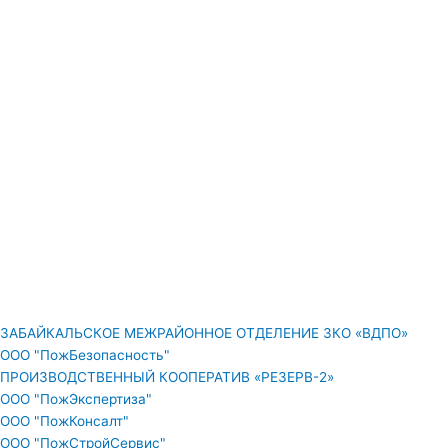
ЗАБАЙКАЛЬСКОЕ МЕЖРАЙОННОЕ ОТДЕЛЕНИЕ ЗКО «ВДПО»
ООО "ПожБезопасность"
ПРОИЗВОДСТВЕННЫЙ КООПЕРАТИВ «РЕЗЕРВ-2»
ООО "ПожЭкспертиза"
ООО "ПожКонсалт"
ООО "ПожСтройСервис"