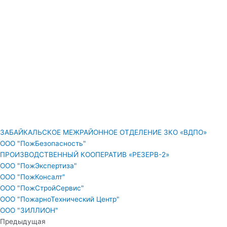
ЗАБАЙКАЛЬСКОЕ МЕЖРАЙОННОЕ ОТДЕЛЕНИЕ ЗКО «ВДПО»
ООО "ПожБезопасность"
ПРОИЗВОДСТВЕННЫЙ КООПЕРАТИВ «РЕЗЕРВ-2»
ООО "ПожЭкспертиза"
ООО "ПожКонсалт"
ООО "ПожСтройСервис"
ООО "ПожарноТехнический Центр"
ООО "ЗИЛЛИОН"
Предыдущая